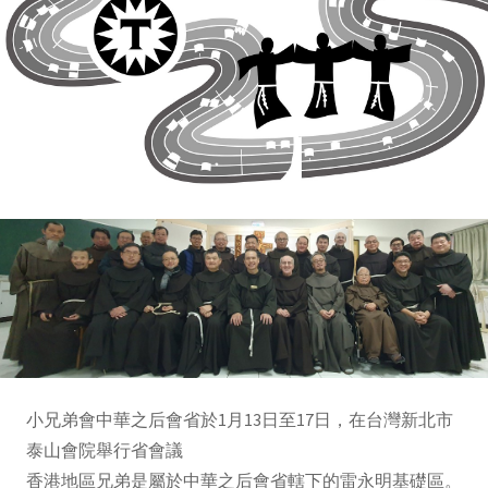
小兄弟會中華之后會省於1月13日至17日，在台灣新北市
泰山會院舉行省會議
香港地區兄弟是屬於中華之后會省轄下的雷永明基礎區。