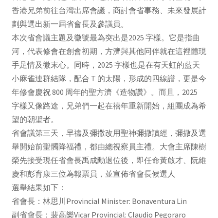
香港兄弟前往台灣出席會議，商討會省事務、未來發展計
劃與選出新一屆省會長及參議員。
本次省會議主題及徽號最為突出是2025 字樣。它是指曲
河，代表修會在創會初期，⽅濟與其他冋伴就在這裡體現
⼿⾜情及微末⼼。同時，2025 字樣也是在有天虹的藍天
⼩麻雀連群結隊，配合 T 的太陽，形成的四線譜，更是今
年修會慶祝 800 周年的聖⽅濟《造物讚》。而且，2025
字樣⼜像路途，兄弟們⼀起在禧年重新開始，組團成為希
望的朝聖者。
省會議第三天，早禱及彌撒改用聖神彌撒讀經，彌撒及選
舉開始前聖髑降福禮，都由總視察員主禮。大會主席陳樹
榮先接受現任省會長禹成勳退位後，即任命黃啟才、阮維
慶和彭育康三位為報票員，並宣佈省會長候選人
選舉結果如下：
省會長：林思川Provincial Minister: Bonaventura Lin
副省會長：裴高樂Vicar Provincial: Claudio Pegoraro