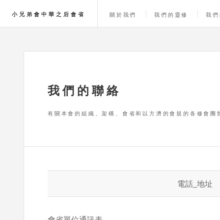
小兄弟會中華之后會省
關於我們
我們的靈修
我們
我們的聯絡
有關本會的組織、架構、會省和以方濟的會規的各修會團
電話_地址
會省單位通訊表