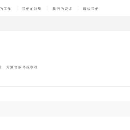
的工作
我們的諸聖
我們的資源
聯絡我們
體，方濟會的傳統敬禮