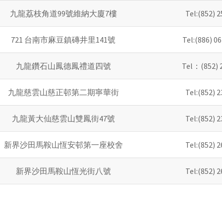
九龍荔枝角道99號維納大廈7樓
Tel:(852) 
721 台南市麻豆鎮磚井里141號
Tel:(886) 0
九龍鑽石山鳳德鳳禮道四號
Tel：(852) 
九龍慈雲山慈正邨第二期寧華街
Tel:(852) 
九龍黃大仙慈雲山雙鳳街47號
Tel:(852) 
新界沙田馬鞍山恆安邨第一座校舍
Tel:(852) 
新界沙田馬鞍山恆光街八號
Tel:(852) 