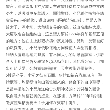
聖言，繼續雷永明神父將天主教聖經從原文翻譯成中文的
努力，以吸引更多華語人士閱讀聖經。小兄弟們按前任總
會長Perry的鼓勵，遷出遠離市區的渣甸山後，而購入位
於太子、深水埗、大角咀交界的物業，並改名維納大廈。
大廈取名自拉維納山，這是聖方濟於1224年身印基督五傷
的地方；他在山上默觀祈禱中獲見神視，見到「受苦被釘
的熾愛者」。小兄弟們盼這地方同樣使人與聖言相遇。
維納大廈連地舖共15層：有不同大小的活動會議室，供教
會人士租借開會及舉辦各項活動之用；其他辦公室，目前
出租給明愛、公教婚姻輔導會，天主教聖經學院等。
5樓是小堂。小堂之祭台石面、錯體四福音彩繪玻璃、聖
體櫃等，均是從渣甸山舊址搬來的。祭台下的白冷聖嬰，
是當年聖地的小兄弟送給雷永明神父的；其背後的圖像，
取自意大利格朝奧的壁畫。在那裡，方濟於800年前以建
造實體馬槽慶祝天主子如何在貧窮中誕生。
祈禱室左右兩邊，有聖母無玷之心、聖方濟、聖佳蘭、聖