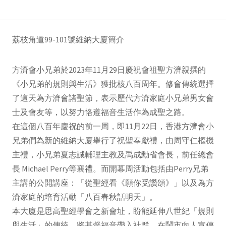
荔枝角道99-101號維納大廈簡介
方濟會小兄弟於2023年11月29日慶祝會祖聖方濟親撰的
《小兄弟的規則與生活》獲批核八百周年。修會傳統選擇
了這天為方濟會諸聖節，表示歷代方濟家庭小兄弟男女會
士及會友等，以努力恪遵福音生活作為成聖之路。
在這個八百年慶祝的前一周，即11月22日，香港方濟會小
兄弟們為新的維納大廈舉行了祝聖奉獻禮，由周守仁樞機
主禮，小兄弟夏志誠輔理主教及禹成勳省會長，前任總會
長 Michael Perry等襄禮。而開幕周活動包括由Perry兄弟
主講的公開講座：「從聖經看《願你受讚頌》」以及為方
濟家庭的培育活動「八百春秋話明天」。
本大廈是思高聖經學會之新會址，盼能延伸八世紀「規則
與生活」的傳統，將基督福音帶入社群，在鬧市向人宣傳