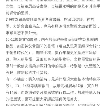
文德、真福董思高等畫像、真福雷永明的銅像及有其左手
前臂骨的聖髑。
7-9樓為思高聖經學會參考圖書館。館藏以聖經、神哲
學、方濟會書籍為主，專為有興趣研究聖經之讀者而設，
唯藏書恕不供外借。
10-12樓是文物展覽：內有與聖經學會及聖經主題相關的
物品，如雷神父曾翻閱的書籍（遠自及思高聖經學會於北
平創會時代的）、翻譯手稿，數百年歷史的聖經古籍珍
藏、聖人的聖髑、及形形色色的聖物等。文物展覽目的為
吸引一般信友能夠加深對信仰的認識，特別是中文聖經的
興趣，惟需預約才可參觀。
有一小插曲：購入物業時，兄弟們發現大廈按本地特色不
設4、13、14層等樓層數目，故最高樓層為17樓，實在只
有14層；而為減省更改樓層號的行政工作，故維持購入時
的樓層號，更可提醒大家謹記福傳仍需努力。
祈禱室將繼承雷永明神父致力推廣的敬禮，如首瞻禮七的