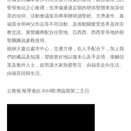
聖母無玷之心敬禮；也準備通過定期的明供聖體來加深信
眾的信仰。活動會議室亦將舉辦研讀聖經、方濟著作、真
福雷永明神父作品等不同活動，及推動關愛受造界及跨宗
教交談。展覽廳將配合往聖地、亞西西、西西里等地的朝
聖團團員參觀使用。
維納大廈位處市中心，交通方便，在人手配合下，加上我
們的藏品及知識，望能更好地以微末心及手足情，接觸信
眾及教外人士，從而讓大家熱愛聖言、由福音走向生活、
由福音回歸生活。
公教報 報導連結 4164期 將臨期第二主日