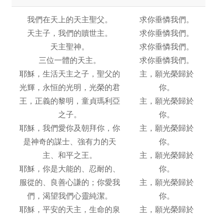
我們在天上的天主聖父。
求你垂憐我們。
天主子，我們的贖世主。
求你垂憐我們。
天主聖神。
求你垂憐我們。
三位一體的天主。
求你垂憐我們。
耶穌，生活天主之子，聖父的
主，願光榮歸於
光輝，永恒的光明，光榮的君
你。
王，正義的黎明，童貞瑪利亞
主，願光榮歸於
之子。
你。
耶穌，我們愛你及朝拜你，你
主，願光榮歸於
是神奇的謀士、強有力的天
你。
主、和平之王。
主，願光榮歸於
耶穌，你是大能的、忍耐的、
你。
服從的、良善心謙的；你愛我
主，願光榮歸於
們，渴望我們心靈純潔。
你。
耶穌，平安的天主，生命的泉
主，願光榮歸於