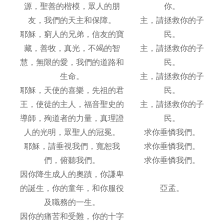
源，聖善的楷模，眾人的朋
你。
友，我們的天主和保障。
主，請拯救你的子
耶穌，窮人的兄弟，信友的寶
民。
藏，善牧，真光，不竭的智
主，請拯救你的子
慧，無限的愛，我們的道路和
民。
生命。
主，請拯救你的子
耶穌，天使的喜樂，先祖的君
民。
王，使徒的主人，福音聖史的
主，請拯救你的子
導師，殉道者的力量，真理證
民。
人的光明，眾聖人的冠冕。
求你垂憐我們。
耶穌，請垂視我們，寬恕我
求你垂憐我們。
們，俯聽我們。
求你垂憐我們。
因你降生成人的奧蹟，你謙卑
的誕生，你的童年，和你服役
亞孟。
及職務的一生。
因你的痛苦和受難，你的十字