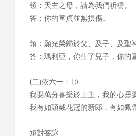
領：天主之母，請為我們祈禱。
答：你的童貞並無損傷。
領：願光榮歸於父、及子、及聖
答：瑪利亞，你生了兒子，你的
(二)依六一：10
我要萬分喜樂於上主，我的心靈
我有如頭戴花冠的新郎，有如佩
短對答詠