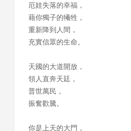
厄娃失落的幸福，
藉你獨子的犧牲，
重新降到人間，
充實信眾的生命。
天國的大道開放，
領人直奔天廷，
普世萬民，
振奮歡騰。
你是上天的大門，