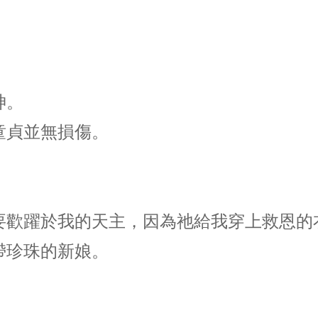
神。
童貞並無損傷。
要歡躍於我的天主，因為祂給我穿上救恩的
帶珍珠的新娘。