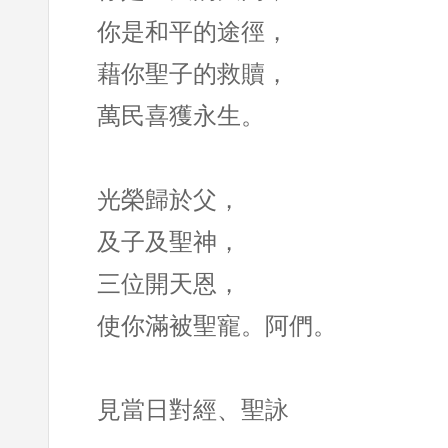
你是和平的途徑，
藉你聖子的救贖，
萬民喜獲永生。
光榮歸於父，
及子及聖神，
三位開天恩，
使你滿被聖寵。阿們。
見當日對經、聖詠