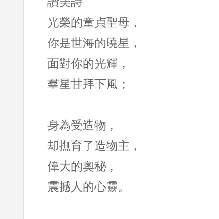
讚美詩
光榮的童貞聖母，
你是世海的曉星，
面對你的光輝，
羣星甘拜下風；
身為受造物，
却撫育了造物主，
偉大的奧秘，
震撼人的心靈。