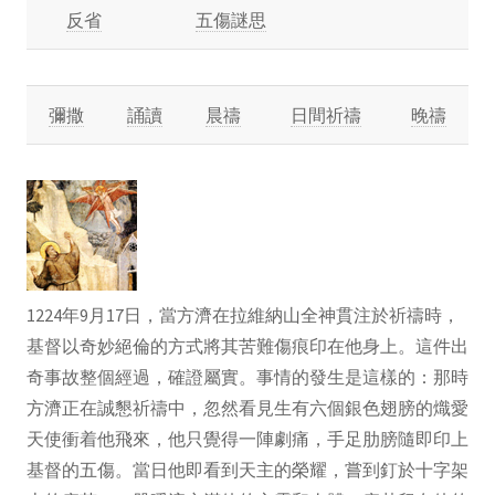
反省
五傷謎思
彌撒
誦讀
晨禱
日間祈禱
晚禱
1224年9月17日，當方濟在拉維納山全神貫注於祈禱時，
基督以奇妙絕倫的方式將其苦難傷痕印在他身上。這件出
奇事故整個經過，確證屬實。事情的發生是這樣的：那時
方濟正在誠懇祈禱中，忽然看見生有六個銀色翅膀的熾愛
天使衝着他飛來，他只覺得一陣劇痛，手足肋膀隨即印上
基督的五傷。當日他即看到天主的榮耀，嘗到釘於十字架