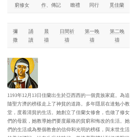
窮修女
作
、傳記
瞻禮
同行
覓佳蘭
彌
誦
晨
日間祈
第一晚
第二晚
撒
讀
禱
禱
禱
禱
1193年12月13日佳蘭出生於亞西西的一個貴族家庭。為追
隨聖方濟的榜樣走上了神貧的道路。多年隱居在達勉小教
堂，度着清貧的生活。她創立了佳蘭女修會，也做了修女
們的母親，她教導她們要度嚴格的貧窮和悔改的生活。她
們的生活成為整個教會的信仰和光明的榜樣，與末世生活