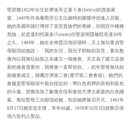
聖碧雅1412年出生於摩洛哥之塞卜泰(Sebta)的貴族家
庭。1447年作為葡萄牙公主出嫁時的榮耀伴侶進入宫殿。
她的美麗和德行博得了皇宫貴族們的青睞，但因宫中種種
危險，於是逃到托萊多(Toledo)任聖道明隱修院長達30年
之久。1484年，她在全神貫注地祈禱時，天上無玷童貞聖
母顯現給她說：「我的女兒，我兒子耶穌的旨意，要在教
會內以我無玷始胎之名建立一個修會。天主為了建立這個
新的修會需要你，我將會一直幫助你。」此年聖母無玷始
胎修會成立，隸屬方濟第二會(遵守第二會會規)。她們的
會服是聖母顯現中親自指定的：帶白色肩胛的長袍和藍色
的斗篷。碧雅添加了象徵永恆和會祖方濟大家庭的白色繩
索。無玷聖母三次顯現給她，告訴她將被召升天。1491年
8月17日她安息主懷，享年66歲。1976年10月3日經教宗保
祿六世列入聖品。