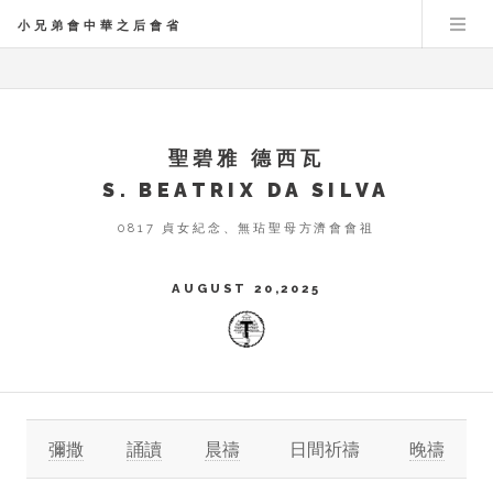
小兄弟會中華之后會省
聖碧雅 德西瓦
S. BEATRIX DA SILVA
0817 貞女紀念、無玷聖母方濟會會祖
AUGUST 20,2025
彌撒
誦讀
晨禱
日間祈禱
晚禱