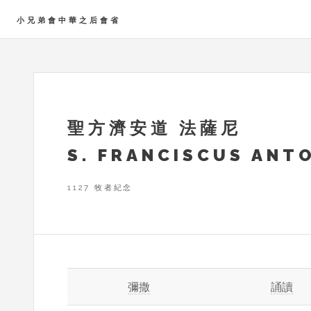
小兄弟會中華之后會省
聖方濟安道 法薩尼
S. FRANCISCUS ANT
1127 牧者紀念
彌撒
誦讀