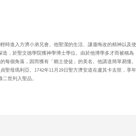
亞。年輕時進入方濟小弟兄會。他聖潔的生活、謙遜悔改的精神以及
羅馬深造，於聖文德學院獲神學博士學位。由於他博學多才而被稱
區的每個角落，因而獲有「鄉土使徒」的美名。他講道簡單易懂
母瑪利亞。1742年11月29日聖方濟安道在盧其卡去世，享年6
保祿二世列入聖品。