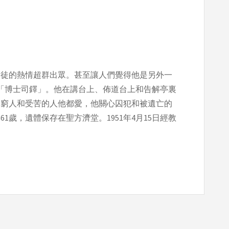
使徒的熱情超群出眾。甚至讓人們覺得他是另外一
為「博士司鐸」。他在講台上、佈道台上和告解亭裏
。窮人和受苦的人他都愛，他關心囚犯和被遺亡的
1歲，遺體保存在聖方濟堂。1951年4月15日經教