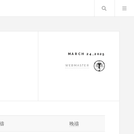
Search
MARCH 24,2025
WEBMASTER
禱
晚禱