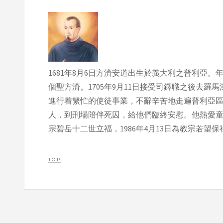
1681年8月6日方濟安道出生於義大利之普利
個聖方濟。1705年9月11日接受司鐸職之後去
進行着䌓忙的使徒事業，不辭辛苦地走遍普利亞
人，到刑場陪伴死囚，給他們臨終安慰。他熱愛童貞聖
宗碧岳十二世立福，1986年4月13日為教宗若望
TOP