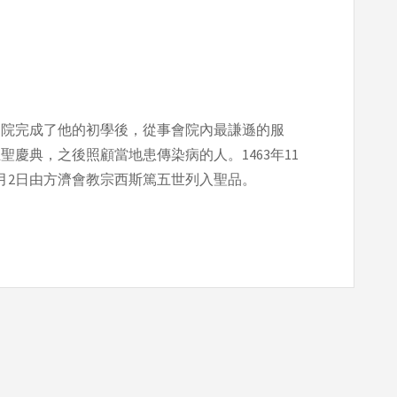
道院完成了他的初學後，從事會院內最謙遜的服
聖慶典，之後照顧當地患傳染病的人。1463年11
7月2日由方濟會教宗西斯篤五世列入聖品。