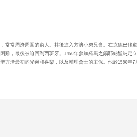
並重，常常周濟周圍的窮人。其後進入方濟小弟兄會。在克德巴修
困難，最後被迫回到西班牙。1450年參加羅馬之錫耶納聖納定立
聖方濟最初的光榮和喜樂，以及輔理會士的主保。他於1588年