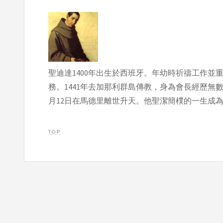
聖迪達1400年出生於西班牙。年幼時祈禱工作
務。1441年去加那利群島傳教，身為會長經歷無數
月12日在馬德里離世升天。他聖潔簡樸的一生成為
TOP