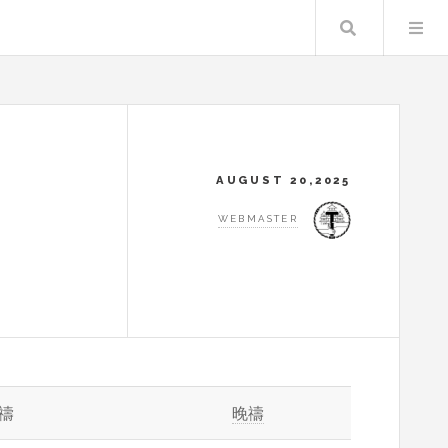
Search
AUGUST 20,2025
WEBMASTER
禱
晚禱