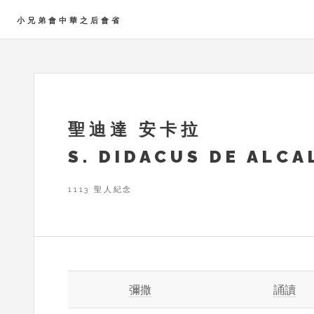
小兄弟會中華之后會省
聖迪達 安卡拉
S. DIDACUS DE ALCA
1113 聖人紀念
彌撒
誦讀