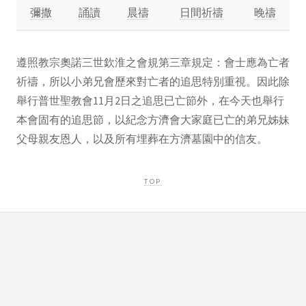
彌撒
誦讀
晨禱
日間祈禱
晚禱
遵照教宗奧諾三世欽淮之會規第三章規定：會士應為亡者
祈禱，所以小弟兄會歷來對亡者的追思特別重視。因此除
舉行普世聖教會11月2日之追思已亡節外，在今天也舉行
本會固有的追思節，以紀念方濟會大家庭已亡的弟兄姊妹
父母親友恩人，以及所有埋葬在方濟墓園中的信友。
TOP