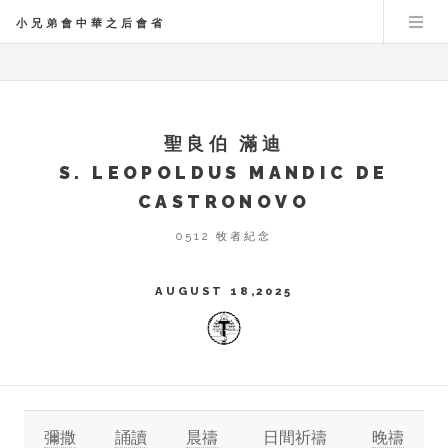
小兄弟會中華之后會省
聖良伯 滿迪
S. LEOPOLDUS MANDIC DE
CASTRONOVO
0512 牧者紀念
AUGUST 18,2025
彌撒
誦讀
晨禱
日間祈禱
晚禱