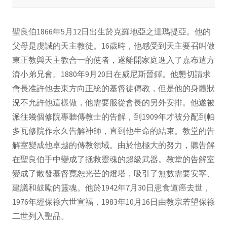
聖良伯1866年5月12日出生於克羅地亞之達瑪提亞。他的
父母是虔誠的天主教徒。16歲時，他感受到天主要召叫做
東正教與天主教合一的使者，遂離開家庭進入了嘉布遣方
濟小弟兄會。1880年9月20日在威尼斯晉鐸。他懇切請求
會長准許他去東方向正統的基督徒傳教，但是他的身體狀
況不允許他這樣做，他需要服從會長的另外安排。他遂被
派往幾個修院專聽傳教士的告解，到1909年才被分配到帕
多瓦修院作永久告解神師，直到他生命的結束。教堂的告
解室變成他卓越的傳教領域。由於他極大的努力，聽告解
在聖良伯手中變成了拯救靈魂的超級武器。教堂的告解室
變成了散發基督寬恕光芒的燈塔，吸引了無數需要安寧、
建議和鼓勵的靈魂。他於1942年7月30日患食道癌去世，
1976年經保祿六世宣福，1983年10月16日由教宗若望保祿
二世列入聖品。