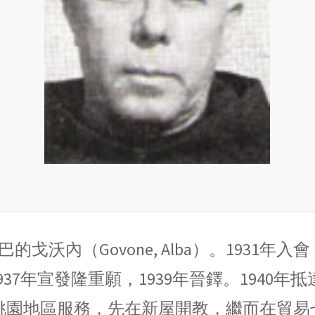
巴的戈沃內（Govone, Alba）。1931
，1937年宣發隆重願，1939年晉鐸。1940
園地區服務，先在新屋開教，繼而在貿易七