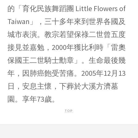
的「育化民族舞蹈團 Little Flowers of
Taiwan」，三十多年來到世界各國及
城市表演。教宗若望保祿二世曾五度
接見並嘉勉，2000年獲比利時「雷奧
保國王二世騎士勳章」。生命最後幾
年，因肺癌飽受苦痛。2005年12月13
日，安息主懷，下葬於大溪方濟墓
園。享年73歲。
TOP