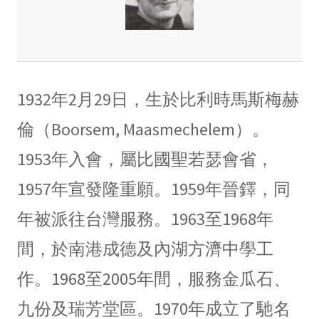
1932年2月29日，生於比利時馬斯梅赫
倫（Boorsem, Maasmechelem）。
1953年入會，屬比國聖若瑟會省，
1957年宣發隆重願。1959年晉鐸，同
年被派往台灣服務。1963至1968年
間，於南港成德及內湖方濟中學工
作。1968至2005年間，服務金瓜石、
九份及瑞芳堂區。1970年成立了馳名