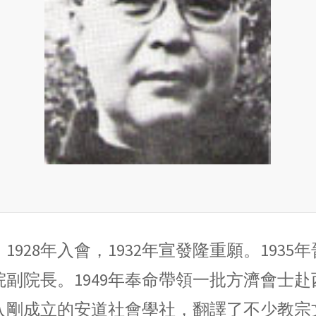
。1928年入會，1932年宣發隆重願。193
副院長。1949年奉命帶領一批方濟會士
加入剛成立的安道社會學社，翻譯了不少教宗文