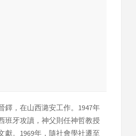
5年晉鐸，在山西潞安工作。1947年
赴西班牙攻讀，神父則任神哲教授
獻。1969年，隨社會學社遷至