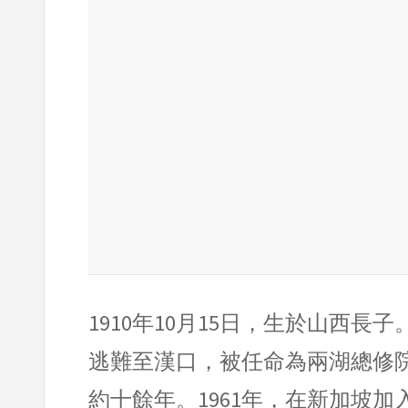
1910年10月15日，生於山西長子
逃難至漢口，被任命為兩湖總修院
約十餘年。1961年，在新加坡