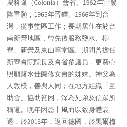
屬科隆（Colonia）會省。1962年宣發
隆重願，1965年晉鐸。1966年到台
灣，從事堂區工作；長期居住在於台
南新營地區，曾先後服務鹽水、柳
營、新營及東山等堂區。期間曾擔任
新營會院院長及會省參議員，更費心
照顧鹽水佳蘭修女會的姊妹。神父為
人敦樸，善與人同；在地方組織「互
助會」協助貧困，深為兄弟及信眾所
稱道。晚年因患中風而以致身體衰
退，於2013年，返回德國，於黑爾梅