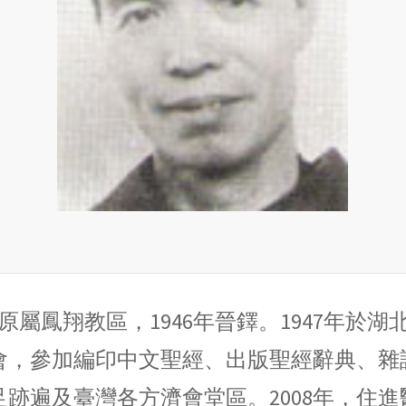
原屬鳳翔教區，1946年晉鐸。1947年於湖北
，參加編印中文聖經、出版聖經辭典、雜誌
遍及臺灣各方濟會堂區。2008年，住進醫