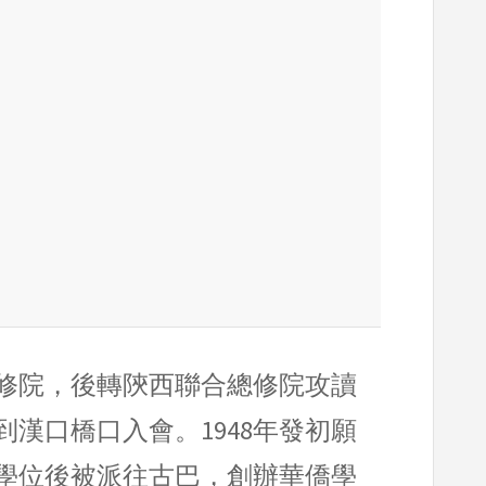
教區修院，後轉陝西聯合總修院攻讀
到漢口橋口入會。1948年發初願
士學位後被派往古巴，創辦華僑學