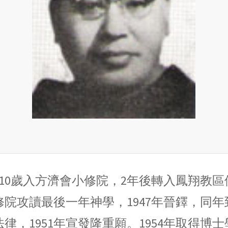
至。10歲入方濟會小修院，2年後轉入鳳翔
修院攻讀最後一年神學，1947年晉鐸，同年
律，1951年宣發隆重願。1954年取得博