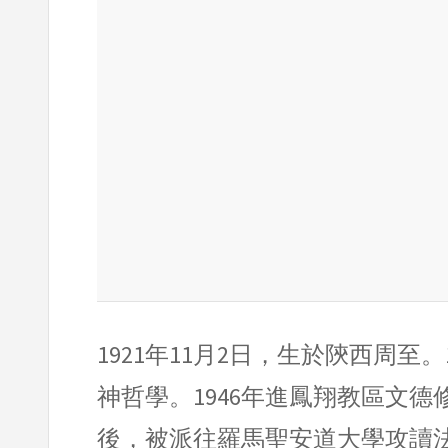
1921年11月2日，生於陝西周
神哲學。1946年進鳳翔教區文德
後，被派往羅馬聖安道大學攻讀法